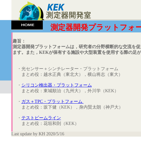
測定器開発プラットフォ
趣旨：
測定器開発プラットフォームは，研究者の分野横断的な交流を促
ます。また，KEKが保有する施設や大型装置を使用する際の足
・光センサー＋シンチレーター・プラットフォーム
まとめ役：越水正典（東北大），横山将志（東大）
・
シリコン検出器・プラットフォーム
まとめ役：東城順治（九州大），外川学（KEK）
・
ガス＋TPC・プラットフォーム
まとめ役：坂下健（KEK），身内賢太朗（神戸大）
・
テストビームライン
まとめ役：花垣和則（KEK）
Last update by KH 2020/5/16