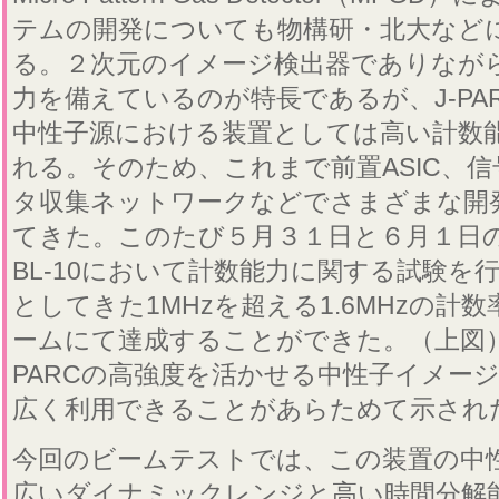
テムの開発についても物構研・北大など
る。２次元のイメージ検出器でありなが
力を備えているのが特長であるが、J-PA
中性子源における装置としては高い計数
れる。そのため、これまで前置ASIC、信
タ収集ネットワークなどでさまざまな開
てきた。このたび５月３１日と６月１日の二
BL-10において計数能力に関する試験を
としてきた1MHzを超える1.6MHzの計
ームにて達成することができた。（上図）
PARCの高強度を活かせる中性子イメー
広く利用できることがあらためて示され
今回のビームテストでは、この装置の中
広いダイナミックレンジと高い時間分解