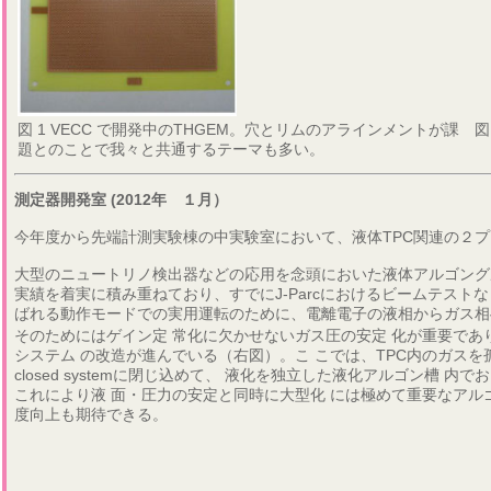
図 1 VECC で開発中のTHGEM。穴とリムのアラインメントが課
図
題とのことで我々と共通するテーマも多い。
測定器開発室 (2012年 １月）
今年度から先端計測実験棟の中実験室において、液体TPC関連の２
大型のニュートリノ検出器などの応用を念頭においた液体アルゴング
実績を着実に積み重ねており、すでにJ-Parcにおけるビームテス
ばれる動作モードでの実用運転のために、電離電子の液相からガス相
そのためにはゲイン定 常化に欠かせないガス圧の安定 化が重要であ
システム の改造が進んでいる（右図）。こ こでは、TPC内のガスを
closed systemに閉じ込めて、 液化を独立した液化アルゴン槽 内で
これにより液 面・圧力の安定と同時に大型化 には極めて重要なアル
度向上も期待できる。