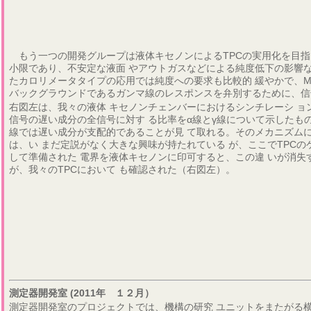
もう一つの開発グループは液体キセノンによるTPCの実用化を目指
小限であり、不安定な液面 やアウトガスなどによる純度低下の影響
たカロリメータタイプの応用では純度への要求も比較的 緩やかで、ME
バックグラウンドであるガンマ線のレスポンスを弁別するために、信
右図左は、我々の液体 キセノンチェンバーにおけるシンチレーシ ョ
信号の遅い成分の全信号に対す る比率をα線とγ線について示したもの
線では遅い成分が支配的であることが見 て取れる。そのメカニズム
は、い まだ定説がなく大きな興味が持たれている が、ここでTPCの
して準備された 電界を液体キセノンに印可すると、この違 いが消失
が、我々のTPCにおいて も確認された（右図左）。
測定器開発室 (2011年 １２月）
測定器開発室のプロジェクトでは、機構の研究 ユニットをまたがる横