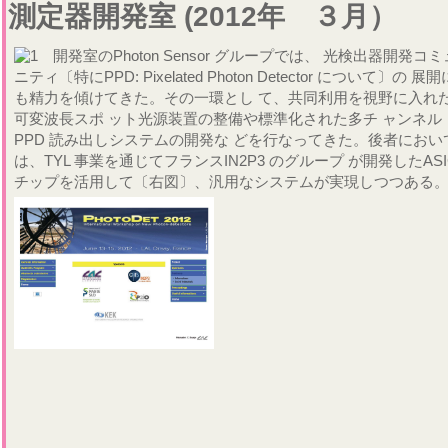
測定器開発室 (2012年 ３月）
開発室のPhoton Sensor グループでは、 光検出器開発コミ
ニティ〔特にPPD: Pixelated Photon Detector について〕の 展開
も精力を傾けてきた。その一環とし て、共同利用を視野に入れ
可変波長スポ ット光源装置の整備や標準化された多チ ャンネル
PPD 読み出しシステムの開発な どを行なってきた。後者におい
は、TYL 事業を通じてフランスIN2P3 のグループ が開発したASI
チップを活用して〔右図〕、汎用なシステムが実現しつつある