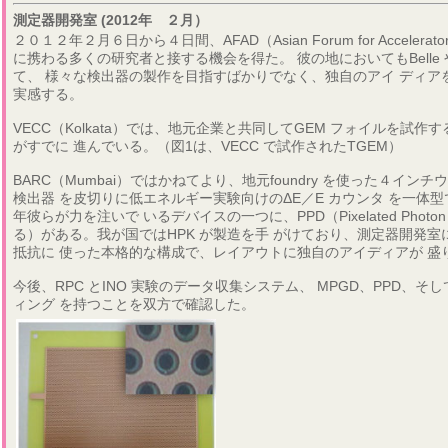
測定器開発室 (2012年 ２月）
２０１２年２月６日から４日間、AFAD（Asian Forum for Accelera
に携わる多くの研究者と接する機会を得た。 彼の地においてもBelle
て、 様々な検出器の製作を目指すばかりでなく、独自のアイ ディア
実感する。
VECC（Kolkata）では、地元企業と共同してGEM フォイルを試
がすでに 進んでいる。（図1は、VECC で試作されたTGEM）
BARC（Mumbai）ではかねてより、地元foundry を使った４
検出器 を皮切りに低エネルギー実験向けのΔE／E カウンタ を一
年彼らが力を注いで いるデバイスの一つに、PPD（Pixelated Photo
る）がある。我が国ではHPK が製造を手 がけており、測定器開発
抵抗に 使った本格的な構成で、レイアウトに独自のアイディアが 盛
今後、RPC とINO 実験のデータ収集システム、 MPGD、PPD、
ィング を持つことを双方で確認した。