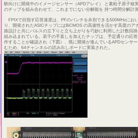
験向けに開発中のイメージセンサー（APDアレイ） と素粒子原子核実験向け
のチップを組み合わせて、これまでにない分解能を 持つ時間分解計
FPIXで目指す応答速度は、PFのバンチを弁別できる500MHzにお
り、開発されたASICチップにはBiCMOS の高速性を活かす高度のア
路設計と共にパルスの立下りと立ち上がりを巧妙に利用した計数回路
組み込まれている。若干の手直しを加えたチップは、予定通りの応答
作することが確認され（下図）、既に開発が進んでいるAPDセンサ
むため、64チャンネルの読み出しボードに実装された。