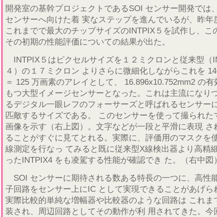
開発室の基幹プロジェクトであるSOI センサー開発では
センサーへ向けた着 実なステップを進んでいるが、昨年
これまでで最大のチップサイズのINTPIX５を試作し、こ
その初期の性能評価についての結果が出た。
INTPIX５はピクセルサイズを１２ミクロンと従来型（IN
４）の１７ミクロン よりさらに微細化しながらこれを 1408
＝ 125 万画素のアレイとして、 16.896x10.752mm2 の
もつ大型イメージセンサーとなった。これは主流になりつ
るデジタル一眼レフのフォーサーズと呼ばれるセンサー
匹敵するサイズである。 このセンサーを使って撮られた
画像を示す（右上図）。文字などが一段と平滑に表現 さ
ることがすぐに見てとれる。実際に、評価用のマスクを使
線測定を行なっ てみると既に従来型X線検出器より高精
ったINTPIX4 をも凌駕する性能が確認でき た。（右中図
SOI センサーに期待される数ある特長の一つに、高性
子回路をセンサー上にIC として実現できることがあげら
実際比較的単純な増幅器や比較器のような回路は これま
装され、周辺回路としてその動作が利 用されてきた。今