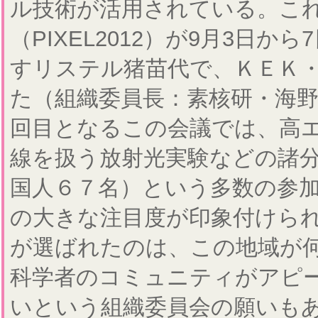
ル技術が活用されている。こ
（PIXEL2012）が9月3日
すリステル猪苗代で、ＫＥＫ
た（組織委員長：素核研・海
回目となるこの会議では、高
線を扱う放射光実験などの諸
国人６７名）という多数の参
の大きな注目度が印象付けら
が選ばれたのは、この地域が
科学者のコミュニティがアピ
いという組織委員会の願いも