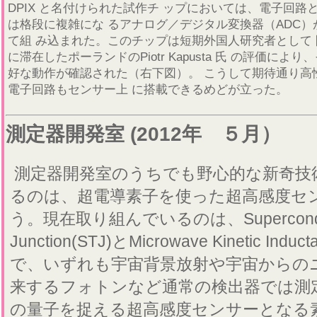
DPIX と名付けられた試作チ ップにおいては、電子回路
は格段に複雑にな るアナログ／デジタル変換器（ADC）
て組 み込まれた。このチップは短期外国人研究者として 
に滞在したポーランドのPiotr Kapusta 氏 の評価により
好な動作が確認された（右下図）。 こうして期待通り高
電子回路もセンサー上 に搭載できるめどが立った。
測定器開発室 (2012年 ５月）
測定器開発室のうちでも野心的な新奇技
るのは、超電導素子を使った超高感度セ
う。現在取り組んでいるのは、Superconducti
Junction(STJ)とMicrowave Kinetic Induct
で、いずれも宇宙背景放射や宇宙からの
来するフォトンなど通常の検出器では測
の量子を捉える超高感度センサーとなる