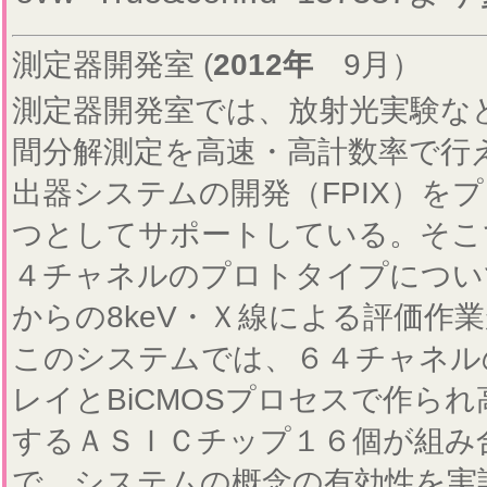
測定器開発室 (
2012年
9月）
測定器開発室では、放射光実験な
間分解測定を高速・高計数率で行
出器システムの開発（FPIX）を
つとしてサポートしている。そこ
４チャネルのプロトタイプについて、
からの8keV・Ｘ線による評価作
このシステムでは、６４チャネル
レイとBiCMOSプロセスで作ら
するＡＳＩＣチップ１６個が組み
で、システムの概念の有効性を実