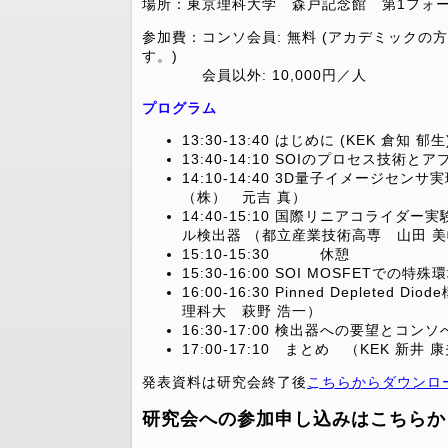
場所：東京理科大学 森戸記念館 第1フォ
参加費：コンソ会員: 無料 (アカデミック
す。)
会員以外: 10,000円／人
プログラム
13:30-13:40 はじめに (KEK 倉知 郁
13:40-14:10 SOIのプロセス
14:10-14:40 3D量子イメージ
（株） 元吉 真）
14:40-15:10 国際リニアコライ
ル検出器 （都立産業技術高専 山田 
15:10-15:30 休憩
15:30-16:00 SOI MOSFETでの
16:00-16:30 Pinned Deple
理科大 萩野 浩一）
16:30-17:00 検出器への要望とコ
17:00-17:10 まとめ （KEK 新井 
発表資料は研究会終了後
こちらからダウンロ
研究会への参加申し込みはこちらか