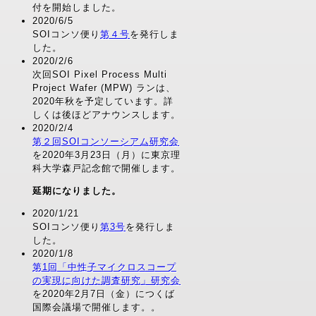
付を開始しました。
2020/6/5
SOIコンソ便り
第４号
を発行しま
した。
2020/2/6
次回SOI Pixel Process Multi
Project Wafer (MPW) ランは、
2020年秋を予定しています。詳
しくは後ほどアナウンスします。
2020/2/4
第２回SOIコンソーシアム研究会
を2020年3月23日（月）に東京理
科大学森戸記念館で開催します。
延期になりました。
2020/1/21
SOIコンソ便り
第3号
を発行しま
した。
2020/1/8
第1回「中性子マイクロスコープ
の実現に向けた調査研究」研究会
を2020年2月7日（金）につくば
国際会議場で開催します。。