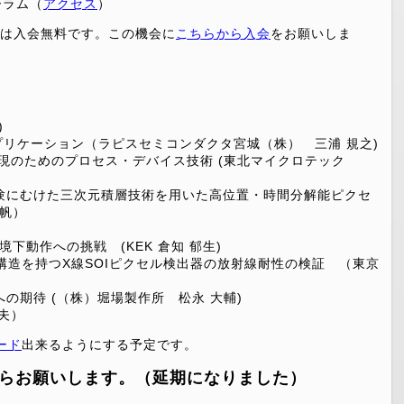
ーラム（
アクセス
）
の方は入会無料です。この機会に
こちらから入会
をお願いしま
生)
技術とアプリケーション（ラピスセミコンダクタ宮城（株） 三浦 規之)
センサ実現のためのプロセス・デバイス技術 (東北マイクロテック
ダー実験にむけた三次元積層技術を用いた高位置・時間分解能ピクセ
美帆）
特殊環境下動作への挑戦 (KEK 倉知 郁生)
ted Diode構造を持つX線SOIピクセル検出器の放射線耐性の検証 （東京
ンソへの期待 (（株）堀場製作所 松永 大輔)
康夫）
ード
出来るようにする予定です。
らお願いします。（延期になりました）