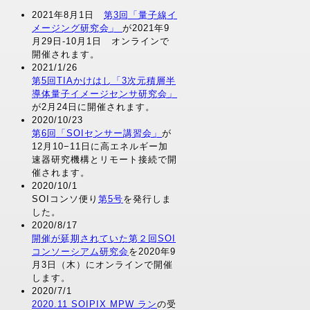
2021年8月1日
第3回「量子線イ
メージング研究会」
が2021年9
月29日-10月1日 オンラインで
開催されます。
2021/1/26
第5回TIAかけはし「3次元積層半
導体量子イメージセンサ研究会」
が2月24日に開催されます。
2020/10/23
第6回「SOIセンサー講習会」
が
12月10−11日に高エネルギー加
速器研究機構とリモート接続で開
催されます。
2020/10/1
SOIコンソ便り
第5号
を発行しま
した。
2020/8/17
開催が延期されていた第２回SOI
コンソーシアム研究会
を2020年9
月3日（木）にオンラインで開催
します。
2020/7/1
2020.11 SOIPIX MPW ラン
の受