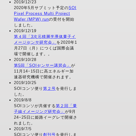
2019/12/23
2020年5月サブミット予定の
SOI
Pixel Process Multi Project
Wafer (MPW) run
の受付を開始
しました。
2019/12/19
第４回「3次元積層半導体量子イ
メージセンサ研究会」
を2020年1
月27日（月）につくば国際会議
場で開催します。。
2019/10/28
第5回「SOIセンサー講習会」
が
11月14−15日に高エネルギー加
速器研究機構で開催されます。
2019/10/25
SOIコンソ便り
第２号
を発行しま
した。
2019/8/8
SOIコンソが共催する
第２回「量
子線イメージング研究会」
が9月
24−25日に姫路イーグレで開催さ
れました。
2019/7/5
SOIコンソ便り
創刊号
を発行しま